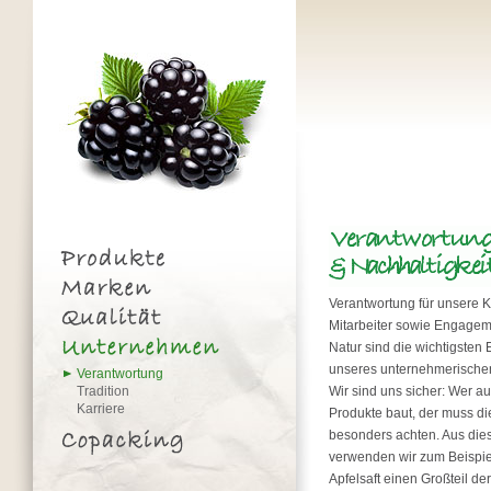
Verantwortung für unsere 
Mitarbeiter sowie Engageme
Natur sind die wichtigsten
unseres unternehmerische
Verantwortung
Tradition
Wir sind uns sicher: Wer au
Karriere
Produkte baut, der muss di
besonders achten. Aus di
verwenden wir zum Beispie
Apfelsaft einen Großteil de